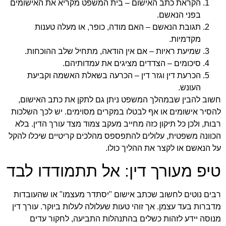
הקראת כתב האישום –
בית המשפט מקריא את האישומים
בפני הנאשם.
תגובת הנאשם –
האם מודה, כופר, או מעלה טענות
מקדמיות.
שמיעת ראיות –
אם אין הודאה, מתחיל שלב ההוכחות.
סיכומים –
הצדדים מציגים את עמדותיהם.
הכרעת דין וגזר דין –
הכרעה בשאלת האשמה וקביעת
העונש.
חשוב להבין שבמהלך המשפט ניתן גם לתקן את כתב האישום,
להסיר אישומים או אף לבטלו במקרים מסוימים. יש לכך השלכות
רבות, ולכן כל תיקון כזה מחייב מעקב צמוד מצד עורך הדין. בלא
הכוונה משפטית, עלולים להתפספס מהלכים קריטיים שיכלו להקל
על הנאשם או לקצר את ההליך כולו.
טיפ מעורך דין: אל תתמודדו לבד
רבים נוטים לחשוב שכתב אישום "יסתדר מעצמו" או שהעובדות
מדברות בעד עצמן. אך זוהי טעות שעלולה לעלות ביוקר. עורך דין
מנוסה יידע לזהות כשלים בהתנהלות התביעה, לחקור עדים