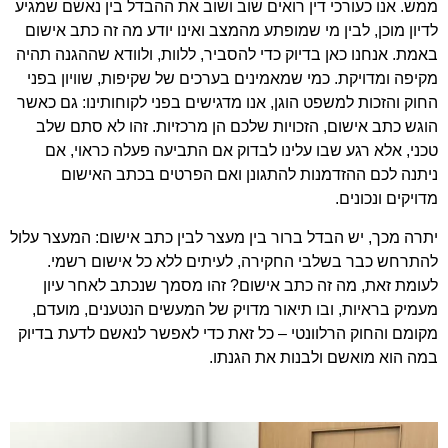
ממש. אנו כעורכי דין רואים שוב ושוב את ההבדל בין נאשם שמגיע
לדיון מוכן, לבין מי שמופתע מהמצב ואינו יודע מה זה כתב אישום
באמת. אנחנו כאן בדיוק כדי להסביר, ללוות, ולוודא שההגנה תהיה
מקיפה ומדויקת. כמי שמאמינים בערכים של שקיפות, שוויון בפני
החוק והזכות למשפט הוגן, אנו מדגישים בפני לקוחותינו: גם כאשר
הוגש כתב אישום, הזכויות שלכם הן מרכזיות. זהו לא סתם שלב
טכני, אלא רגע שבו עלינו לבדוק אם התביעה פעלה כראוי, אם
ניתנה לכם ההזדמנות להתגונן ואם הפרטים בכתב האישום
מדויקים ונכונים.
יתרה מכך, יש הבדל ברור בין מעצר לבין כתב אישום: המעצר עלול
להתרחש כבר בשלבי החקירה, לעיתים ללא כל אישום רשמי.
לעומת זאת, מה זה כתב אישום? זהו מסמך שנכתב לאחר עיון
מעמיק בראיות, ובו תיאור מדויק של המעשים הנטענים, מועדם,
מקומם והחוק הרלוונטי – כל זאת כדי לאפשר לנאשם לדעת בדיוק
במה הוא מואשם ולבנות את הגנתו.