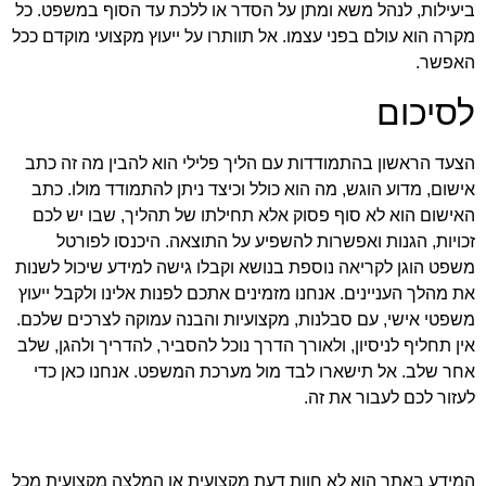
ביעילות, לנהל משא ומתן על הסדר או ללכת עד הסוף במשפט. כל
מקרה הוא עולם בפני עצמו. אל תוותרו על ייעוץ מקצועי מוקדם ככל
האפשר.
לסיכום
הצעד הראשון בהתמודדות עם הליך פלילי הוא להבין מה זה כתב
אישום, מדוע הוגש, מה הוא כולל וכיצד ניתן להתמודד מולו.
כתב
האישום הוא לא סוף פסוק אלא תחילתו של תהליך, שבו יש לכם
זכויות, הגנות ואפשרות להשפיע על התוצאה. היכנסו לפורטל
משפט הוגן לקריאה נוספת בנושא וקבלו גישה למידע שיכול לשנות
את מהלך העניינים. אנחנו מזמינים אתכם לפנות אלינו ולקבל ייעוץ
משפטי אישי, עם סבלנות, מקצועיות והבנה עמוקה לצרכים שלכם.
אין תחליף לניסיון, ולאורך הדרך נוכל להסביר, להדריך ולהגן, שלב
אחר שלב. אל תישארו לבד מול מערכת המשפט. אנחנו כאן כדי
לעזור לכם לעבור את זה.
המידע באתר הוא לא חוות דעת מקצועית או המלצה מקצועית מכל