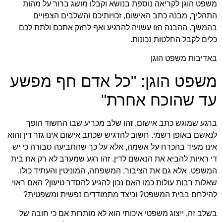
משפט הוגן לקריאה נוספת בנושא וקבלו מושג ברור על מהות
התהליך, מבנה כתב האישום, זכויותיכם והשלבים הצפויים
בהמשך. ההבנה הזו עשויה להרגיע ואף לחזק אתכם ולתת לכם
כלים לקבל החלטות נכונות.
באדיבות משפט הוגן
משפט הוגן: "כל אדם חף מפשע
עד שהוכח אחרת"
ברגע שמוגש כתב אישום, זהו שלב מכריע שבו החשוד הופך
לנאשם באופן רשמי. חשוב להדגיש שכתב אישום אינו גזר דין והוא
אינו מעיד בהכרח על אשמה, אלא על כך שהתביעה סבורה כי יש
די ראיות להביא את הנאשם לדין. זהו רגע שמערב לא רק את בית
המשפט, אלא גם את הציבור, המשפחה, המוניטין והעתיד כולו.
שאלות רבות עולות כמו האם נכון להגיע להסדר טיעון? האם ראוי
להילחם בבית המשפט? וכיצד מתמודדים נפשית ומשפטית?
בשלב זה, ייצוג משפטי איכותי הוא לא מותרות אם כי חובה של