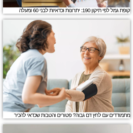
קופת גמל לפי תיקון 190: יתרונות וכדאיות לבני 60 ומעלה
מתמודדים עם לחץ דם גבוה? פטורים והטבות שכדאי להכיר