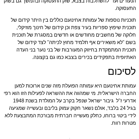
הנעורים ועד להשתלבות בצבא, שוק התעסוקה ובהמשך גם בשוק
התעסוקה.
תוכניות נוספות של עמותת אחינועם כוללים בין היתר קידום של
תוכנית שיפוץ ספריות בעיר צפת וכן קידום של חינוך מוזיקלי,
חלוקה של מחשבים מחודשים או חדשים במסגרת של תוכנית
בשם "לא משאירים אף תלמיד מחוץ לכיתה" לצד קידום של
תוכנית המתמקדת בחיזוק המעורבות של בני נוער בני העדה
האתיופית בתפקידים בכירים בצבא כמו גם בקצונה.
לסיכום
עמותת אחינועם היא עמותה הפועלת מזה שנים ארוכות למען
החברה הישראלית. מי שמהווה את ההשראה לפעילות הזו הוא רפי
אדרעי ז"ל גיבור ישראל שנפל בקרב על המולדת בשנת 1948
בגיל 24 בלבד, אולם נשאר חקוק עמוק בליבם ובעשייה שמגיעה
לידי ביטוי ברוחו, כחלק מעשייה חברתית מבורכת המתבצעת ללא
מטרות רווח.