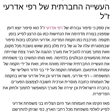
העשייה החברתית של רפי אדרעי
ז"ל
אין ספק כי סיפור גבורתו של
רפי אדרעי
ז"ל הוא סיפור יוצא דופן
שמפגין בצורה מדהימה את הנחישות כמו גם הרצון לסייע בזמן
תקופה מורכבת כמו הקמת המדינה. אדרעי התבלט בזכות סיפור
שבמסגרתו עלה על גג של בית מלון בזמן שאש נושבת מכל מקום,
וזאת מתוך מטרה להוביל את מערך ההגנה על העיר צפת שהייתה
אחת מהמעוזים הבולטים בלחימה. מאז מותו המשיכו בני משפחתו
את העשייה החברתית שהייתה מזוהה איתו, וזאת על ידי הקמה של
עמותת אחינועם. העמותה הוקמה על ידי בני הדור השלישי של
המשפחה – רפי אדרעי, משה אדרעי וכן איל אדרעי שראו בהקמה
של העמותה כחובה מוסרית וערכית חשובה לצמצום הפערים
בחברה הישראלית וכן יצירה של מערך המאפשר לתמוך ולחזק את
הפריפריה.
מאז הקימו את העמותה ועד היום הצליחו בני משפחת אדרעי
לסייע לאלפי משפחות מכל רחבי הארץ, כפי שניתן להתרשם